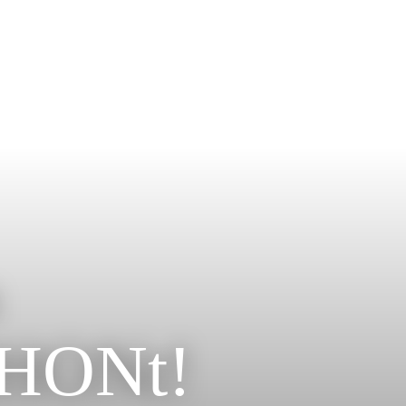
HONt!